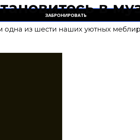
тановитесь в му
ЗАБРОНИРОВАТЬ
м одна из шести наших уютных мебли