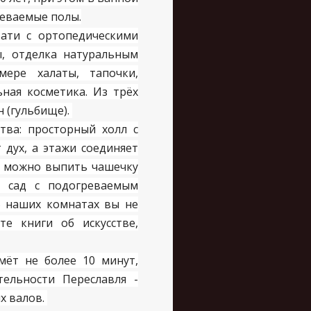
реваемые полы.
ати с ортопедическими
ы, отделка натуральным
ере халаты, тапочки,
ьная косметика. Из трёх
 (гульбище).
ва: просторный холл с
 дух, а этажи соединяет
да можно выпить чашечку
 сад с подогреваемым
 В наших комнатах вы не
те книги об искусстве,
мёт не более 10 минут,
ельности Переславля -
х валов.