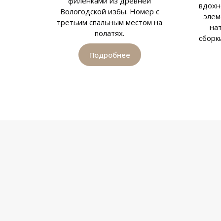
филенками из древней
вдохн
Вологодской избы. Номер с
элем
третьим спальным местом на
на
полатях.
сборки
Подробнее