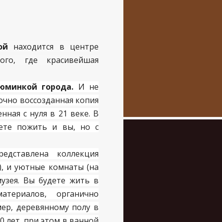
ой
находится в центре
кого, где красивейшая
юминкой города.
И не
точно воссозданная копия
нная с нуля в 21 веке. В
ете пожить и вы, но с
едставлена коллекция
), и уютные комнаты (на
узея. Вы будете жить в
териалов, органично
ер, деревянному полу в
 лет, при этом в ванной