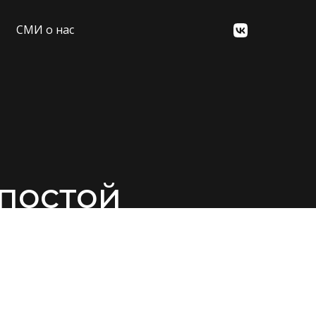
СМИ о нас
 постой
де можно пожить