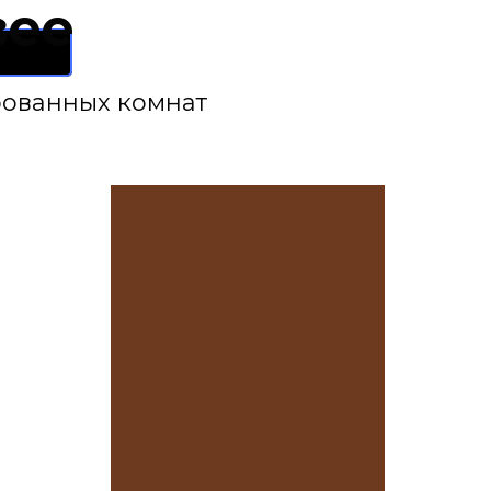
зее
рованных комнат