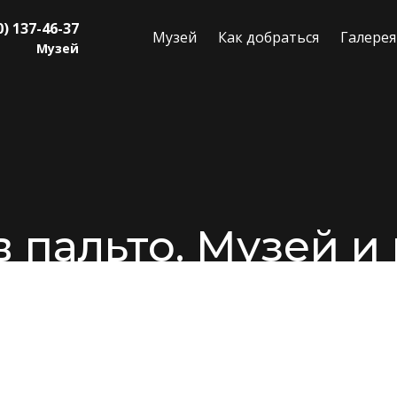
0) 137-46-37
Музей
Как добраться
Галерея
Музей
в пальто. Музей и
 музей в Переславле-Залесском, г